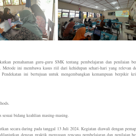
ngkatkan pemahaman guru-guru SMK tentang pembelajaran dan penilaian ber
 Metode ini membawa kasus riil dari kehidupan sehari-hari yang relevan d
s. Pendekatan ini bertujuan untuk mengembangkan kemampuan berpikir kriti
thods.
s sesuai bidang keahlian masing-masing.
njutkan secara daring pada tanggal 13 Juli 2024. Kegiatan diawali dengan pema
dilanjutkan dengan praktik menyusun rencana pembelajaran dan penilaian ber