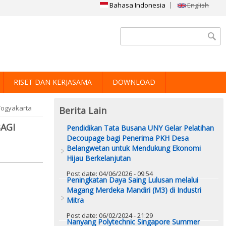
Bahasa Indonesia
English
Search form
RISET DAN KERJASAMA
DOWNLOAD
Yogyakarta
Berita Lain
AGI
Pendidikan Tata Busana UNY Gelar Pelatihan
Decoupage bagi Penerima PKH Desa
Belangwetan untuk Mendukung Ekonomi
Hijau Berkelanjutan
Post date:
04/06/2026 - 09:54
Peningkatan Daya Saing Lulusan melalui
Magang Merdeka Mandiri (M3) di Industri
Mitra
Post date:
06/02/2024 - 21:29
Nanyang Polytechnic Singapore Summer