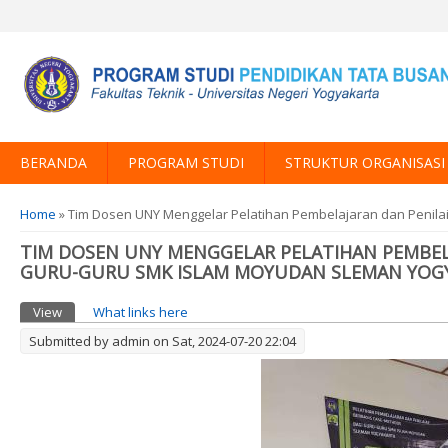
BERANDA
PROGRAM STUDI
STRUKTUR ORGANISASI
You are here
Home
» Tim Dosen UNY Menggelar Pelatihan Pembelajaran dan Penil
TIM DOSEN UNY MENGGELAR PELATIHAN PEMBELA
GURU-GURU SMK ISLAM MOYUDAN SLEMAN YOG
Primary tabs
View
(active tab)
What links here
Submitted by
admin
on Sat, 2024-07-20 22:04