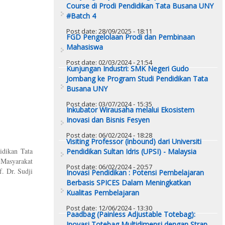
Course di Prodi Pendidikan Tata Busana UNY
#Batch 4
Post date:
28/09/2025 - 18:11
FGD Pengelolaan Prodi dan Pembinaan
Mahasiswa
Post date:
02/03/2024 - 21:54
Kunjungan Industri: SMK Negeri Gudo
Jombang ke Program Studi Pendidikan Tata
Busana UNY
Post date:
03/07/2024 - 15:35
Inkubator Wirausaha melalui Ekosistem
Inovasi dan Bisnis Fesyen
Post date:
06/02/2024 - 18:28
Visiting Professor (inbound) dari Universiti
idikan Tata
Pendidikan Sultan Idris (UPSI) - Malaysia
 Masyarakat
Post date:
06/02/2024 - 20:57
f. Dr. Sudji
Inovasi Pendidikan : Potensi Pembelajaran
Berbasis SPICES Dalam Meningkatkan
Kualitas Pembelajaran
Post date:
12/06/2024 - 13:30
Paadbag (Painless Adjustable Totebag):
Inovasi Totebag Multidimensi dengan Strap