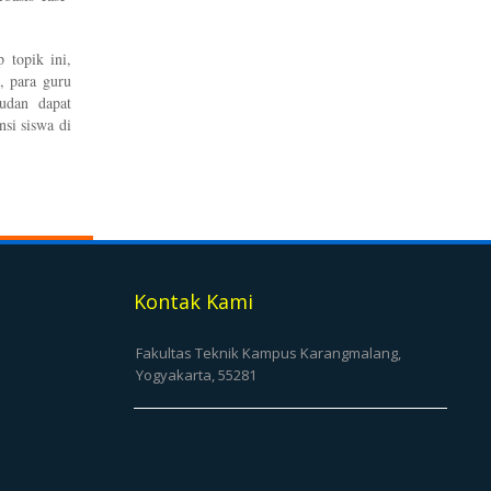
 topik ini,
, para guru
udan dapat
si siswa di
Kontak Kami
Fakultas Teknik Kampus Karangmalang,
Yogyakarta, 55281