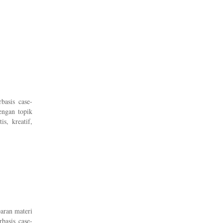
basis case-
engan topik
s, kreatif,
paran materi
basis case-