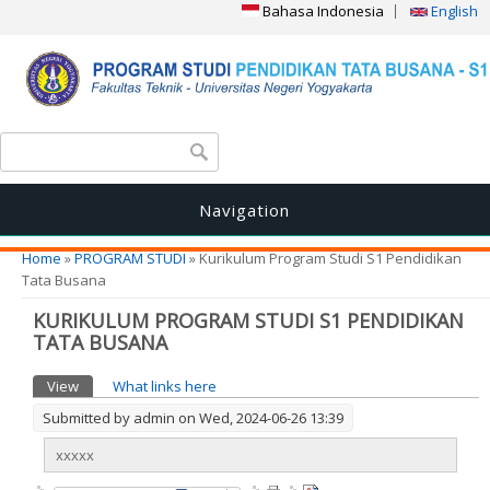
Bahasa Indonesia
English
Search form
Search
Navigation
You are here
Home
»
PROGRAM STUDI
» Kurikulum Program Studi S1 Pendidikan
Tata Busana
KURIKULUM PROGRAM STUDI S1 PENDIDIKAN
TATA BUSANA
Primary tabs
View
(active tab)
What links here
Submitted by
admin
on Wed, 2024-06-26 13:39
xxxxx