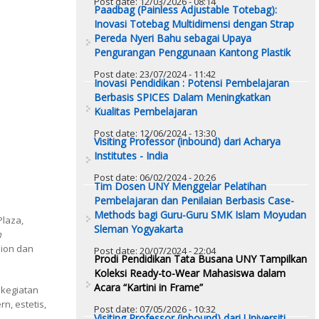
Post date:
12/03/2026 - 08:14
Paadbag (Painless Adjustable Totebag):
Inovasi Totebag Multidimensi dengan Strap
Pereda Nyeri Bahu sebagai Upaya
Pengurangan Penggunaan Kantong Plastik
Post date:
23/07/2024 - 11:42
Inovasi Pendidikan : Potensi Pembelajaran
Berbasis SPICES Dalam Meningkatkan
Kualitas Pembelajaran
Post date:
12/06/2024 - 13:30
Visiting Professor (inbound) dari Acharya
Institutes - India
Post date:
06/02/2024 - 20:26
Tim Dosen UNY Menggelar Pelatihan
Pembelajaran dan Penilaian Berbasis Case-
Methods bagi Guru-Guru SMK Islam Moyudan
Plaza,
Sleman Yogyakarta
n
hion dan
Post date:
20/07/2024 - 22:04
Prodi Pendidikan Tata Busana UNY Tampilkan
Koleksi Ready-to-Wear Mahasiswa dalam
Acara “Kartini in Frame”
 kegiatan
, estetis,
Post date:
07/05/2026 - 10:32
Visiting Professor (inbound) dari Universiti