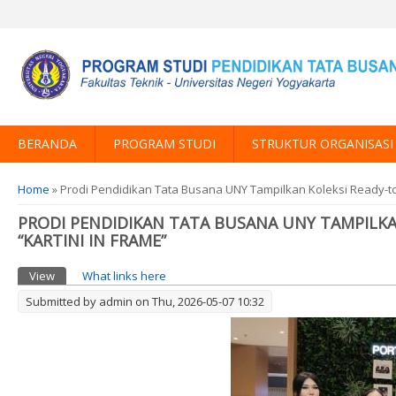
BERANDA
PROGRAM STUDI
STRUKTUR ORGANISASI
You are here
Home
» Prodi Pendidikan Tata Busana UNY Tampilkan Koleksi Ready-t
PRODI PENDIDIKAN TATA BUSANA UNY TAMPILK
“KARTINI IN FRAME”
Primary tabs
View
(active tab)
What links here
Submitted by
admin
on Thu, 2026-05-07 10:32