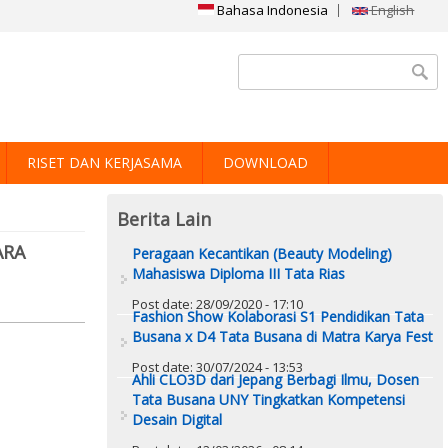
Bahasa Indonesia
English
Search form
RISET DAN KERJASAMA
DOWNLOAD
Berita Lain
ARA
Peragaan Kecantikan (Beauty Modeling)
Mahasiswa Diploma III Tata Rias
Post date:
28/09/2020 - 17:10
Fashion Show Kolaborasi S1 Pendidikan Tata
Busana x D4 Tata Busana di Matra Karya Fest
Post date:
30/07/2024 - 13:53
Ahli CLO3D dari Jepang Berbagi Ilmu, Dosen
Tata Busana UNY Tingkatkan Kompetensi
Desain Digital