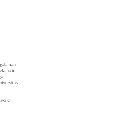
ngalaman
elama ini
ga
niversitas
swa di