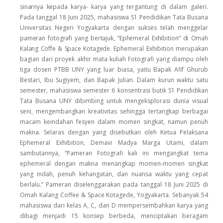
sinarnya
kepada
karya-
karya yang tergantung di dalam galeri.
Pada tanggal 18 Juni 2025, mahasiswa S1 Pendidikan Tata Busana
Universitas Negeri Yogyakarta dengan sukses telah menggelar
pameran
fotografi
yang
bertajuk,
“Ephemeral
Exhibition”
di
Omah
Kalang
Coffe
&
Space Kotagede.
Ephemeral Exhibition merupakan
bagian dari proyek akhir mata kuliah Fotografi yang diampu oleh
tiga dosen PTBB UNY yang luar biasa, yaitu Bapak Afif Ghurub
Bestari, Ibu Sugiyem, dan Bapak Julian. Dalam kurun waktu satu
semester, mahasiswa semester 6 konsentrasi butik S1 Pendidikan
Tata Busana UNY dibimbing untuk mengeksplorasi dunia visual
seni, mengembangkan kreativitas sehingga tertangkap berbagai
macam keindahan fesyen dalam momen singkat, namun penuh
makna. Selaras dengan yang disebutkan oleh Ketua Pelaksana
Ephemeral Exhibition, Demavi Madya Marga Utami, dalam
sambutannya, “Pameran Fotografi kali ini mengangkat tema
ephemeral dengan makna menangkap momen-momen singkat
yang indah, penuh kehangatan, dan nuansa waktu yang cepat
berlalu.” Pameran diselenggarakan pada tanggal 18 Juni 2025 di
Omah Kalang Coffee & Space Kotagede, Yogyakarta. Sebanyak 54
mahasiswa dari kelas A, C, dan D mempersembahkan karya yang
dibagi menjadi 15 konsep berbeda, menciptakan beragam