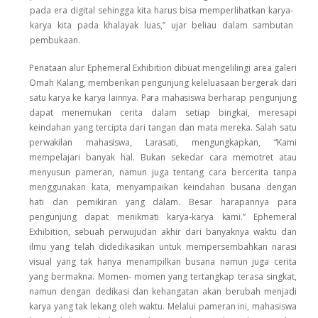
pada era digital sehingga kita harus bisa memperlihatkan karya-
karya kita pada khalayak luas,” ujar beliau dalam sambutan
pembukaan.
Penataan alur Ephemeral Exhibition dibuat mengelilingi area galeri
Omah Kalang, memberikan pengunjung keleluasaan bergerak
dari
satu
karya
ke
karya
lainnya.
Para
mahasiswa
berharap pengunjung
dapat menemukan cerita dalam setiap bingkai, meresapi
keindahan yang tercipta dari tangan dan mata mereka. Salah satu
perwakilan
mahasiswa,
Larasati,
mengungkapkan, “Kami
mempelajari banyak hal. Bukan sekedar cara memotret atau
menyusun pameran, namun juga tentang cara bercerita tanpa
menggunakan kata, menyampaikan keindahan busana dengan
hati dan pemikiran yang dalam. Besar harapannya para
pengunjung dapat menikmati karya-karya
kami.”
Ephemeral
Exhibition, sebuah perwujudan akhir dari banyaknya waktu dan
ilmu yang telah didedikasikan untuk mempersembahkan narasi
visual yang tak hanya menampilkan busana namun juga cerita
yang bermakna.
Momen- momen yang tertangkap terasa singkat,
namun dengan dedikasi dan kehangatan akan berubah menjadi
karya yang tak lekang oleh waktu. Melalui pameran ini, mahasiswa