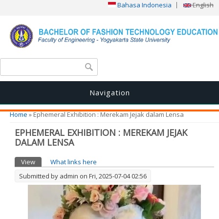
Bahasa Indonesia
English
Search form
Search
Navigation
You are here
Home
» Ephemeral Exhibition : Merekam Jejak dalam Lensa
EPHEMERAL EXHIBITION : MEREKAM JEJAK
DALAM LENSA
Primary tabs
View
(active tab)
What links here
Submitted by
admin
on Fri, 2025-07-04 02:56