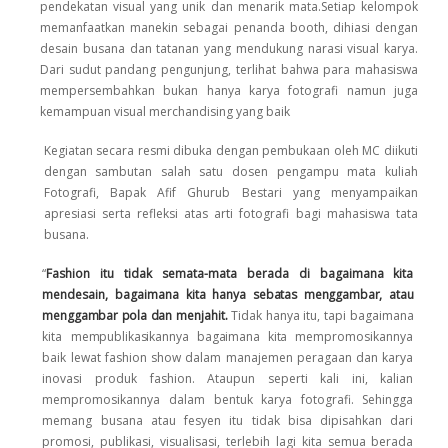
pendekatan visual yang unik dan menarik mata.Setiap kelompok
memanfaatkan manekin sebagai penanda booth, dihiasi dengan
desain busana dan tatanan yang mendukung narasi visual karya.
Dari sudut pandang pengunjung, terlihat bahwa para mahasiswa
mempersembahkan bukan hanya karya fotografi namun juga
kemampuan visual merchandising yang baik
Kegiatan secara resmi dibuka dengan pembukaan oleh MC diikuti
dengan sambutan salah satu dosen pengampu mata kuliah
Fotografi, Bapak Afif Ghurub Bestari yang menyampaikan
apresiasi serta refleksi atas arti fotografi bagi mahasiswa tata
busana.
“
Fashion itu tidak semata-mata berada di
bagaimana kita
mendesain, bagaimana kita hanya
sebatas
menggambar,
atau
menggambar
pola
dan
menjahit.
Tidak hanya itu, tapi bagaimana
kita
mempublikasikannya
bagaimana
kita
mempromosikannya
baik lewat fashion show dalam manajemen peragaan dan karya
inovasi produk fashion.
Ataupun seperti kali ini, kalian
mempromosikannya dalam bentuk karya fotografi. Sehingga
memang busana atau fesyen itu tidak bisa dipisahkan dari
promosi, publikasi, visualisasi, terlebih lagi kita semua berada