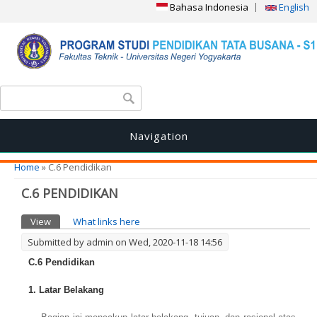
Bahasa Indonesia
English
Search form
Search
Navigation
You are here
Home
» C.6 Pendidikan
C.6 PENDIDIKAN
Primary tabs
View
(active tab)
What links here
Submitted by
admin
on Wed, 2020-11-18 14:56
C.6 Pendidikan
1. Latar Belakang