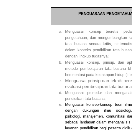
PENGUASAAN PENGETAHU
Menguasai konsep teoretis
ped
pengetahuan, dan mengembangkan k
tata busana
secara kritis, sistemati
dalam konteks pendidikan tata busa
dengan lingkup tugasnya;
Menguasai konsep, prinsip, dan apl
metode pembelajaran tata busana k
berorientasi pada kecakapan hidup
(lif
Menguasai prinsip dan teknik pe
evaluasi pembelajaran tata busana
Menguasai prosedur dan menganalis
pendidikan tata busana;
Menguasai konsep-konsep teori ilmu
dengan dukungan ilmu sosiologi,
psikologi, manajemen, komunikasi da
sebagai landasan dalam menganalisis
layanan pendidikan bagi peserta didik