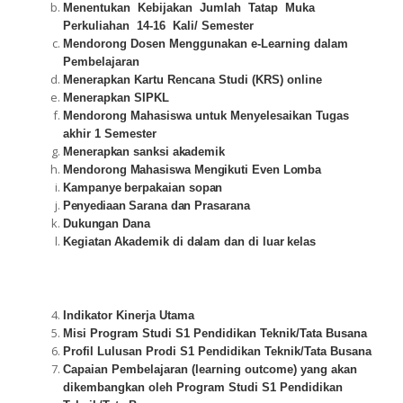
Menentukan Kebijakan Jumlah Tatap Muka
Perkuliahan 14-16 Kali/ Semester
Mendorong Dosen Menggunakan e-Learning dalam
Pembelajaran
Menerapkan Kartu Rencana Studi (KRS)
online
Menerapkan SIPKL
Mendorong Mahasiswa untuk Menyelesaikan Tugas
akhir 1 Semester
M
ene
r
a
pka
n
sa
n
ks
i
a
k
a
de
mik
M
end
o
r
on
g
Mahasiswa
M
e
ng
i
k
u
t
i
E
v
e
n L
o
m
b
a
K
ampanye berpakaian sopan
Penyediaan
S
a
r
an
a d
a
n
P
r
a
s
a
r
an
a
D
uku
n
ga
n
Dana
Kegiatan Akademik di dalam dan di luar kelas
Indikator Kinerja Utama
Misi
Program Studi S1 Pendidikan Teknik/Tata Busana
Profil Lulusan Prodi S1 Pendidikan Teknik/Tata Busana
Capaian Pembelajaran (learning outcome) yang akan
dikembangkan oleh Program Studi S1 Pendidikan