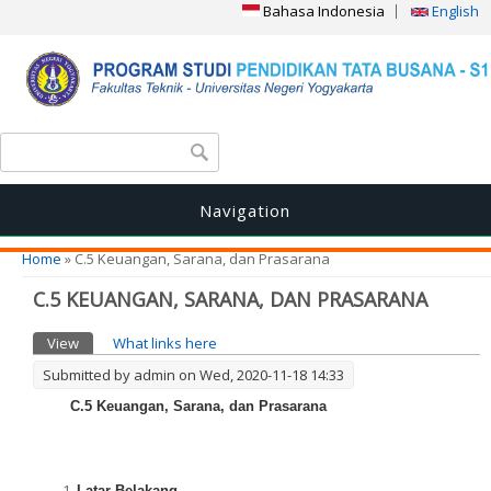
Bahasa Indonesia
English
Search form
Search
Navigation
You are here
Home
» C.5 Keuangan, Sarana, dan Prasarana
C.5 KEUANGAN, SARANA, DAN PRASARANA
Primary tabs
View
(active tab)
What links here
Submitted by
admin
on Wed, 2020-11-18 14:33
C.5 Keuangan, Sarana, dan Prasarana
Latar Belakang